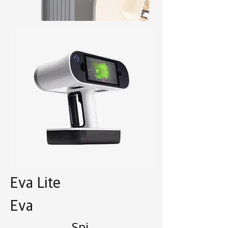
Eva Lite
Eva
Spi