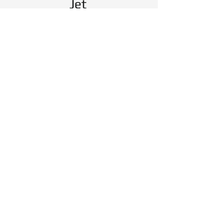
Jet
고정밀 모바일 LiDAR 시스템 스캐
너
전문가용 3D 소프트웨어
>
Artec Studio 20