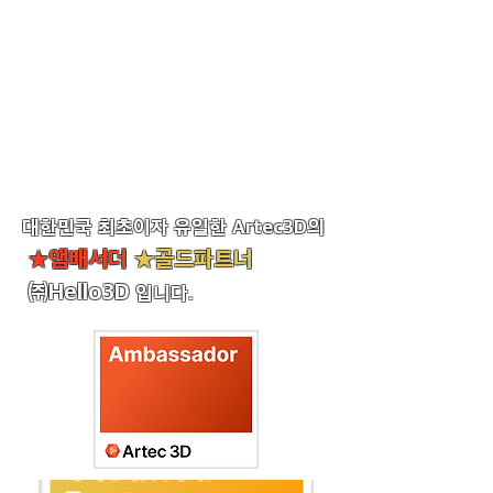
대한민국 최초이자 유일한
Artec3D의
★앰배서더
★골드파트너
㈜Hello
3D
입니다.